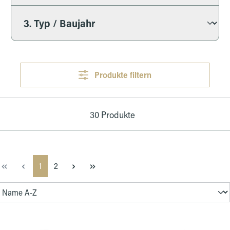
Produkte filtern
30 Produkte
Seite
Seite
1
2