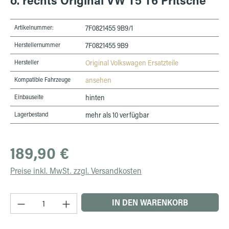
Artikelnummer:
7F0821455 9B9/1
Herstellernummer
7F0821455 9B9
Hersteller
Original Volkswagen Ersatzteile
Kompatible Fahrzeuge
ansehen
Einbauseite
hinten
Lagerbestand
mehr als 10 verfügbar
Regulärer Preis:
189,90 €
Preise inkl. MwSt. zzgl. Versandkosten
Produkt Anzahl: Gib den gewünschten Wert ein 
IN DEN WARENKORB