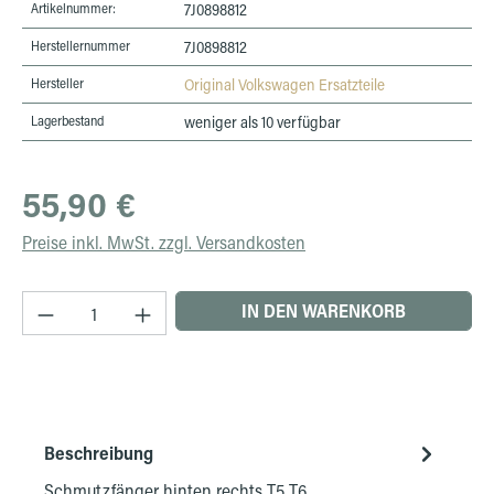
Artikelnummer:
7J0898812
Herstellernummer
7J0898812
Hersteller
Original Volkswagen Ersatzteile
Lagerbestand
weniger als 10 verfügbar
Regulärer Preis:
55,90 €
Preise inkl. MwSt. zzgl. Versandkosten
Produkt Anzahl: Gib den gewünschten Wert ein 
IN DEN WARENKORB
Beschreibung
Schmutzfänger hinten rechts T5 T6