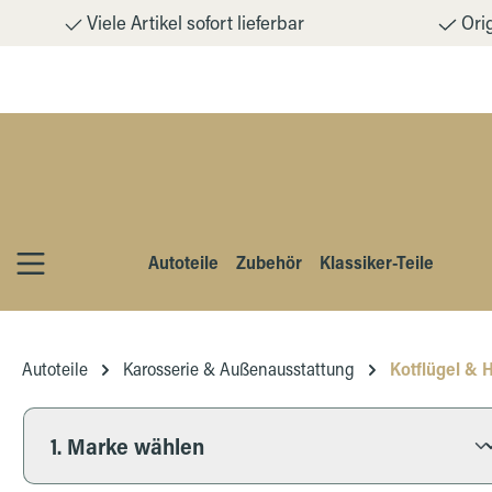
Viele Artikel sofort lieferbar
Orig
m Hauptinhalt springen
Zur Suche springen
Zur Hauptnavigation springen
Autoteile
Zubehör
Klassiker-Teile
Autoteile
Karosserie & Außenausstattung
Kotflügel & H