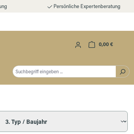
ung
Persönliche Expertenberatung
0,00 €
Warenkorb