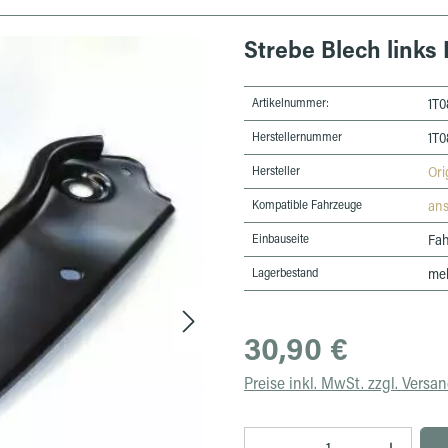
Strebe Blech links 
Artikelnummer:
1T0
Herstellernummer
1T0
Hersteller
Ori
Kompatible Fahrzeuge
an
Einbauseite
Fah
Lagerbestand
meh
Regulärer Preis:
30,90 €
Preise inkl. MwSt. zzgl. Versa
Produkt Anzahl: Gib