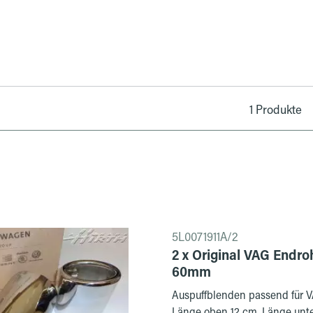
1 Produkte
5L0071911A/2
2 x Original VAG Endr
60mm
Auspuffblenden passend für V
Länge oben 12 cm, Länge unten 7 cm HINWEIS: Leider gibt uns der