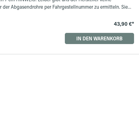
 der Abgasendrohre per Fahrgestellnummer zu ermitteln. Sie
rzeug selber prüfen (messen). Der Außendurchmesser Ihres
betragen - dann passt unsere Blende. Die Endrohrlänge
43,90 €*
uktbeschreibung.
IN DEN WARENKORB