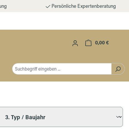
ung
Persönliche Expertenberatung
0,00 €
Warenkorb