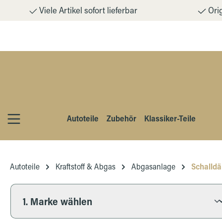
Viele Artikel sofort lieferbar
Orig
m Hauptinhalt springen
Zur Suche springen
Zur Hauptnavigation springen
Autoteile
Zubehör
Klassiker-Teile
Autoteile
Kraftstoff & Abgas
Abgasanlage
Schalld