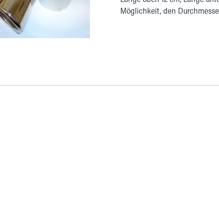
Möglichkeit, den Durchmesser
müssen bitte die Maße am Fah
Auspuffendrohres muss 60mm 
entnehmen Sie bitte der Prod