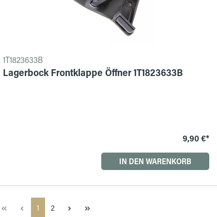
1T1823633B
Lagerbock Frontklappe Öffner 1T1823633B
9,90 €*
IN DEN WARENKORB
Seite
Seite
1
2