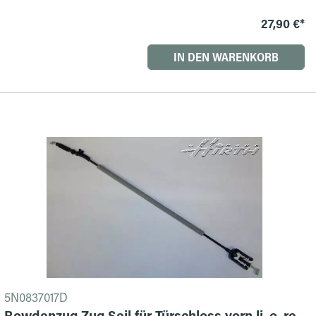
27,90 €*
IN DEN WARENKORB
5N0837017D
Bowdenzug Zug Seil für Türschloss vorn li. o. re.