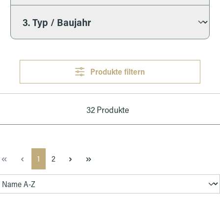
Produkte filtern
32 Produkte
Seite
Seite
1
2