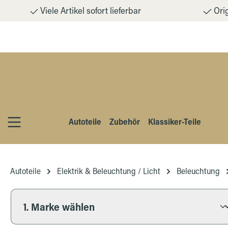
Viele Artikel sofort lieferbar
Orig
m Hauptinhalt springen
Zur Suche springen
Zur Hauptnavigation springen
Autoteile
Zubehör
Klassiker-Teile
Autoteile
Elektrik & Beleuchtung / Licht
Beleuchtung