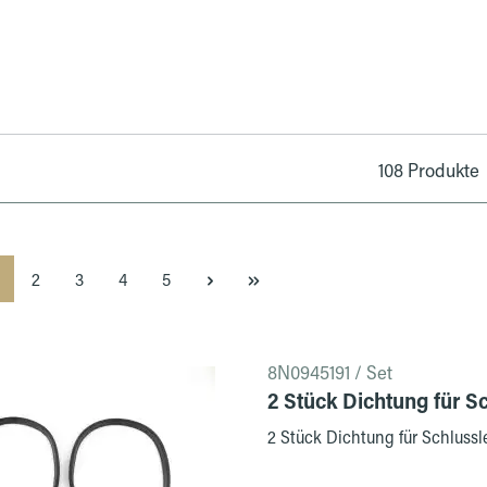
108 Produkte
eite
Seite
Seite
Seite
Seite
2
3
4
5
8N0945191 / Set
2 Stück Dichtung für S
2 Stück Dichtung für Schlussl