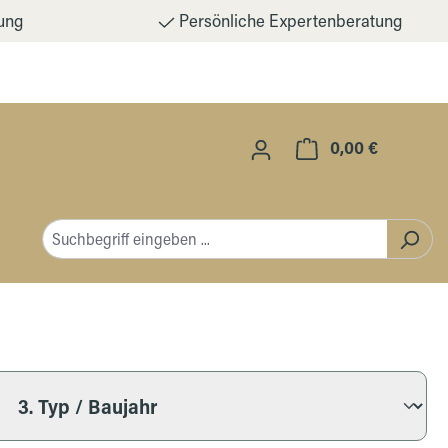
ung
Persönliche Expertenberatung
0,00 €
Warenkorb