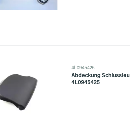
4L0945425
Abdeckung Schlussleuch
4L0945425