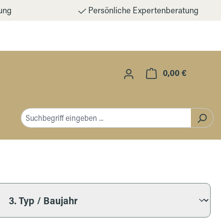
ung
Persönliche Expertenberatung
0,00 €
Warenkorb