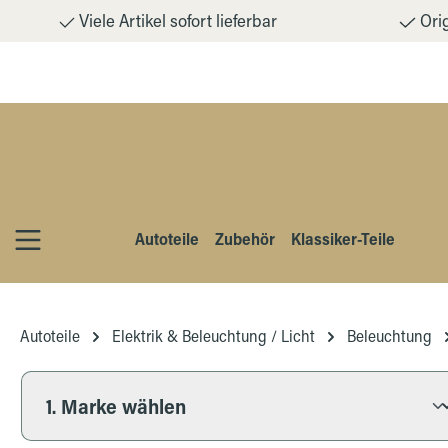
Viele Artikel sofort lieferbar
Orig
m Hauptinhalt springen
Zur Suche springen
Zur Hauptnavigation springen
Autoteile
Zubehör
Klassiker-Teile
Autoteile
Elektrik & Beleuchtung / Licht
Beleuchtung