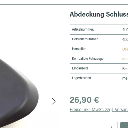
Abdeckung Schlussl
Artikelnummer:
4L
Herstellernummer
4L
Hersteller
Ori
Kompatible Fahrzeuge
an
Einbauseite
Bei
Lagerbestand
meh
Regulärer Preis:
26,90 €
Preise inkl. MwSt. zzgl. Versa
Produkt Anzahl: Gib