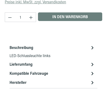
Preise inkl. MwSt. zzgl. Versandkosten
Produkt Anzahl: Gib den gewünschten Wert ein 
IN DEN WARENKORB
Beschreibung
LED-Schlussleuchte links
Lieferumfang
Kompatible Fahrzeuge
Hersteller