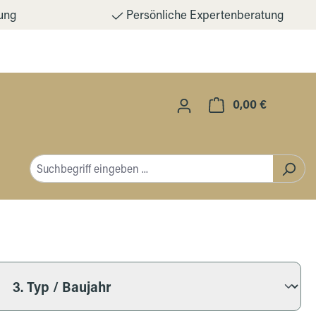
ung
Persönliche Expertenberatung
0,00 €
Warenkorb