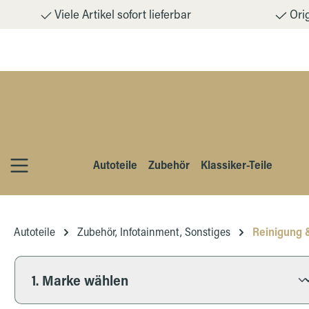
Viele Artikel sofort lieferbar
Orig
m Hauptinhalt springen
Zur Suche springen
Zur Hauptnavigation springen
Autoteile
Zubehör
Klassiker-Teile
Autoteile
Zubehör, Infotainment, Sonstiges
Reinigung 