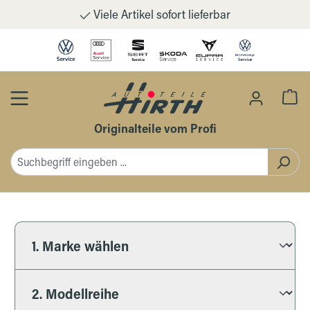
Viele Artikel sofort lieferbar
Zum Hauptinhalt springen
Wa
Originalteile vom Profi