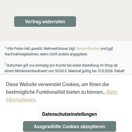
Vertrag widerrufen
* Alle Preise inkl. gesetzl. Mehrwertsteuer zzgl.
Versandkosten
und ggf.
Nachnahmegebühren, wenn nicht anders angegeben.
1
Gutschein gilt nur einmalig pro Kunde bei erster Bestellung im Shop ab
einem Mindesteinkaufswert von 50,00 €. Maximal gültig bis 31.12.2026. Rabatt
nicht mit anderen Gutscheinen kombinierbar. Nur für Kunden mit einem
registrierten Kundenkonto.
Diese Website verwendet Cookies, um Ihnen die
bestmögliche Funktionalität bieten zu können...
Mehr
Informationen
.
© Autohaus Hirth GmbH 2026
Datenschutzeinstellungen
Ausgewählte Cookies akzeptieren