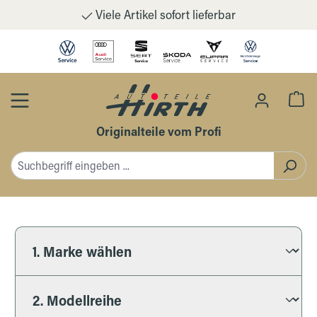
Viele Artikel sofort lieferbar
Zum Hauptinhalt springen
Wa
Originalteile vom Profi