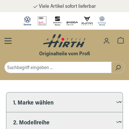
Viele Artikel sofort lieferbar
Zum Hauptinhalt springen
Wa
Originalteile vom Profi