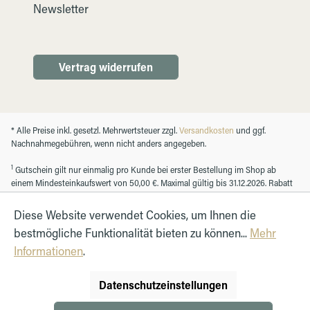
Newsletter
Vertrag widerrufen
* Alle Preise inkl. gesetzl. Mehrwertsteuer zzgl.
Versandkosten
und ggf.
Nachnahmegebühren, wenn nicht anders angegeben.
1
Gutschein gilt nur einmalig pro Kunde bei erster Bestellung im Shop ab
einem Mindesteinkaufswert von 50,00 €. Maximal gültig bis 31.12.2026. Rabatt
nicht mit anderen Gutscheinen kombinierbar. Nur für Kunden mit einem
registrierten Kundenkonto.
Diese Website verwendet Cookies, um Ihnen die
bestmögliche Funktionalität bieten zu können...
Mehr
Informationen
.
© Autohaus Hirth GmbH 2026
Datenschutzeinstellungen