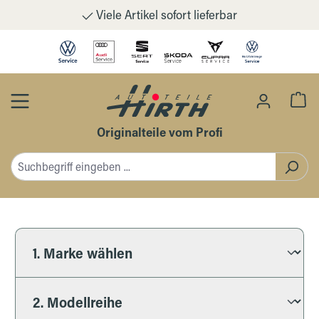
Viele Artikel sofort lieferbar
Zum Hauptinhalt springen
Wa
Originalteile vom Profi