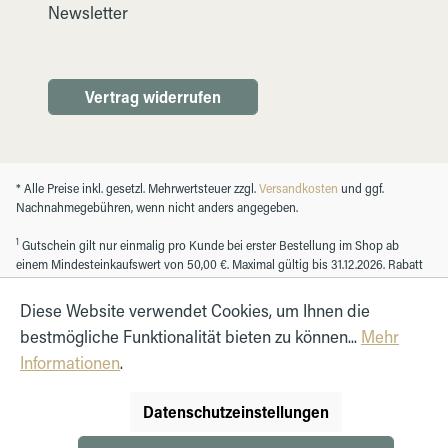
Newsletter
Vertrag widerrufen
* Alle Preise inkl. gesetzl. Mehrwertsteuer zzgl.
Versandkosten
und ggf.
Nachnahmegebühren, wenn nicht anders angegeben.
1
Gutschein gilt nur einmalig pro Kunde bei erster Bestellung im Shop ab
einem Mindesteinkaufswert von 50,00 €. Maximal gültig bis 31.12.2026. Rabatt
nicht mit anderen Gutscheinen kombinierbar. Nur für Kunden mit einem
registrierten Kundenkonto.
Diese Website verwendet Cookies, um Ihnen die
bestmögliche Funktionalität bieten zu können...
Mehr
Informationen
.
© Autohaus Hirth GmbH 2026
Datenschutzeinstellungen