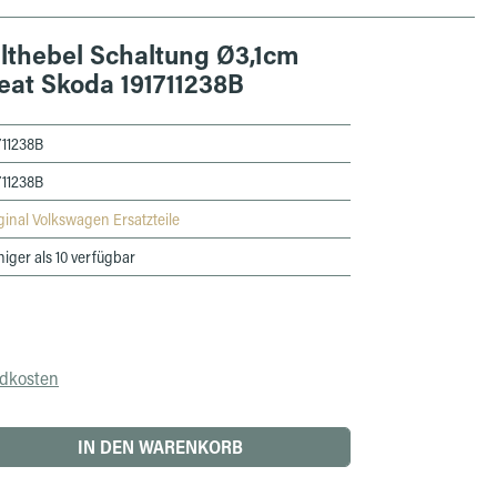
lthebel Schaltung Ø3,1cm
eat Skoda 191711238B
711238B
711238B
ginal Volkswagen Ersatzteile
iger als 10 verfügbar
ndkosten
 den gewünschten Wert ein oder benutze die 
IN DEN WARENKORB