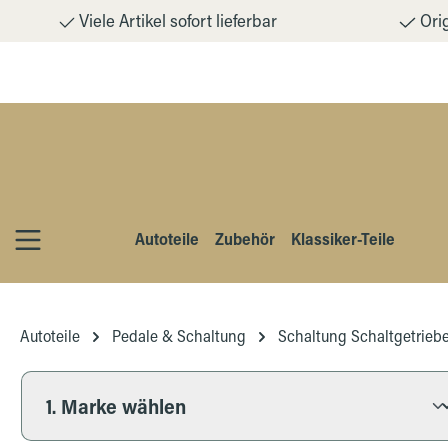
Viele Artikel sofort lieferbar
Orig
m Hauptinhalt springen
Zur Suche springen
Zur Hauptnavigation springen
Autoteile
Zubehör
Klassiker-Teile
Autoteile
Pedale & Schaltung
Schaltung Schaltgetrieb