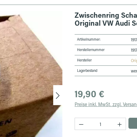
Zwischenring Scha
Original VW Audi S
Artikelnummer:
191
Herstellernummer
191
Hersteller
Ori
Lagerbestand
wen
Regulärer Preis:
19,90 €
Preise inkl. MwSt. zzgl. Versa
Produkt Anzahl: Gib