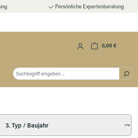
ung
Persönliche Expertenberatung
0,00 €
Warenkorb