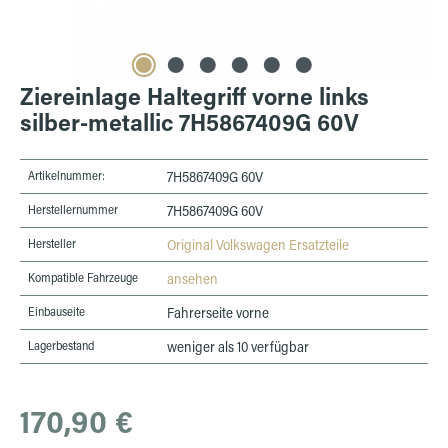
Ziereinlage Haltegriff vorne links
silber-metallic 7H5867409G 60V
Artikelnummer:
7H5867409G 60V
Herstellernummer
7H5867409G 60V
Hersteller
Original Volkswagen Ersatzteile
Kompatible Fahrzeuge
ansehen
Einbauseite
Fahrerseite vorne
Lagerbestand
weniger als 10 verfügbar
Regulärer Preis:
170,90 €