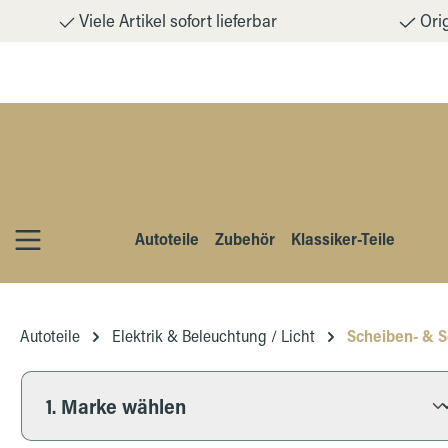
Viele Artikel sofort lieferbar
Orig
m Hauptinhalt springen
Zur Suche springen
Zur Hauptnavigation springen
Autoteile
Zubehör
Klassiker-Teile
Autoteile
Elektrik & Beleuchtung / Licht
Scheiben- & 