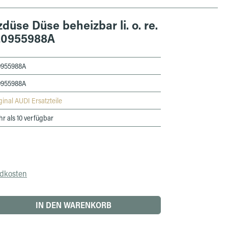
üse Düse beheizbar li. o. re.
8L0955988A
0955988A
0955988A
ginal AUDI Ersatzteile
r als 10 verfügbar
ndkosten
 den gewünschten Wert ein oder benutze die 
IN DEN WARENKORB