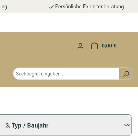
ung
Persönliche Expertenberatung
0,00 €
Warenkorb