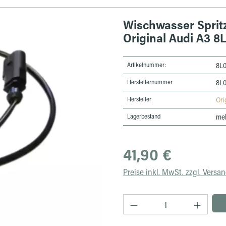
Wischwasser Spritzd
Original Audi A3 
Artikelnummer:
8L
Herstellernummer
8L
Hersteller
Ori
Lagerbestand
meh
Regulärer Preis:
41,90 €
Preise inkl. MwSt. zzgl. Versa
Produkt Anzahl: Gib