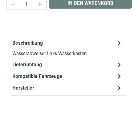
Produkt Anzahl: Gib den gewünschten Wert ein 
IN DEN WARENKORB
Beschreibung
Wasserabweiser links Wasserkasten
Lieferumfang
Kompatible Fahrzeuge
Hersteller