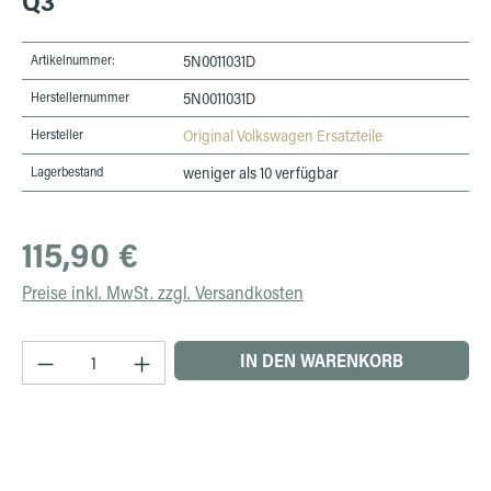
Q3
Artikelnummer:
5N0011031D
Herstellernummer
5N0011031D
Hersteller
Original Volkswagen Ersatzteile
Lagerbestand
weniger als 10 verfügbar
Regulärer Preis:
115,90 €
Preise inkl. MwSt. zzgl. Versandkosten
Produkt Anzahl: Gib den gewünschten Wert ein 
IN DEN WARENKORB