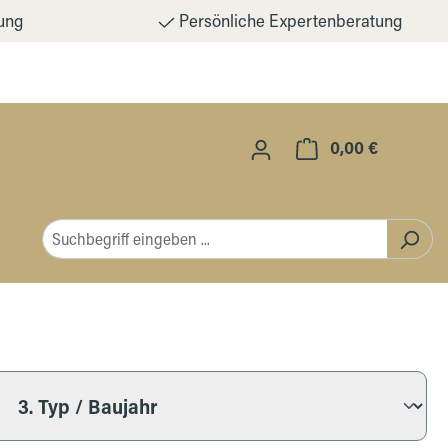
ung
Persönliche Expertenberatung
0,00 €
Warenkorb