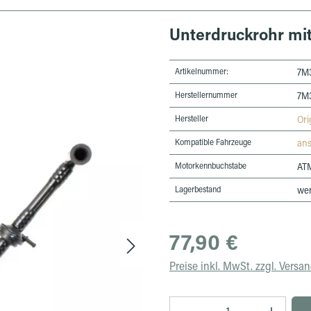
Unterdruckrohr mit
Artikelnummer:
7M3
Herstellernummer
7M3
Hersteller
Ori
Kompatible Fahrzeuge
an
Motorkenn­buchstabe
AT
Lagerbestand
wen
Regulärer Preis:
77,90 €
Preise inkl. MwSt. zzgl. Versa
Produkt Anzahl: Gib