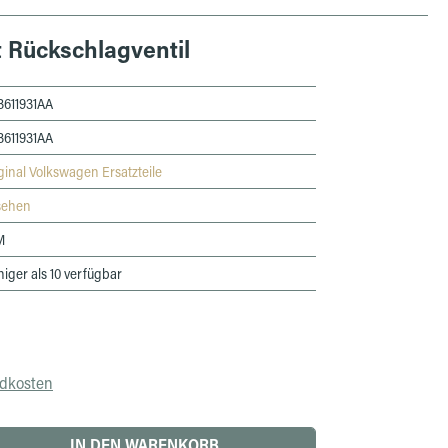
 Rückschlagventil
611931AA
611931AA
ginal Volkswagen Ersatzteile
sehen
M
iger als 10 verfügbar
ndkosten
 den gewünschten Wert ein oder benutze die 
IN DEN WARENKORB