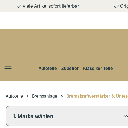
Viele Artikel sofort lieferbar
Orig
m Hauptinhalt springen
Zur Suche springen
Zur Hauptnavigation springen
Autoteile
Zubehör
Klassiker-Teile
Autoteile
Bremsanlage
Bremskraftverstärker & Unter