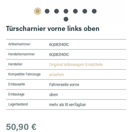
Türscharnier vorne links oben
Artikelnummer:
6Q0831401C
Herstellernummer
6Q0831401C
Hersteller
Original Volkswagen Ersatzteile
Kompatible Fahrzeuge
ansehen
Einbauseite
Fahrerseite vorne
Einbaulage
oben
Lagerbestand
mehr als 10 verfügbar
Regulärer Preis:
50,90 €