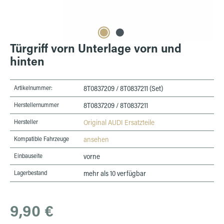
Türgriff vorn Unterlage vorn und
hinten
Artikelnummer:
8T0837209 / 8T0837211 (Set)
Herstellernummer
8T0837209 / 8T0837211
Hersteller
Original AUDI Ersatzteile
Kompatible Fahrzeuge
ansehen
Einbauseite
vorne
Lagerbestand
mehr als 10 verfügbar
Regulärer Preis:
9,90 €