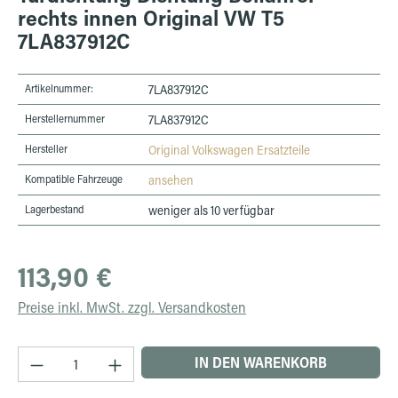
rechts innen Original VW T5
7LA837912C
Artikelnummer:
7LA837912C
Herstellernummer
7LA837912C
Hersteller
Original Volkswagen Ersatzteile
Kompatible Fahrzeuge
ansehen
Lagerbestand
weniger als 10 verfügbar
Regulärer Preis:
113,90 €
Preise inkl. MwSt. zzgl. Versandkosten
Produkt Anzahl: Gib den gewünschten Wert ein 
IN DEN WARENKORB