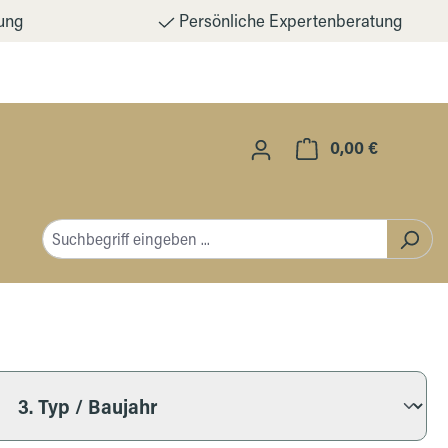
ung
Persönliche Expertenberatung
0,00 €
Warenkorb