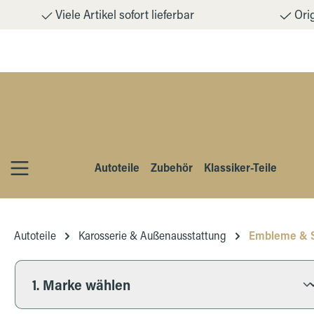
Viele Artikel sofort lieferbar
Orig
m Hauptinhalt springen
Zur Suche springen
Zur Hauptnavigation springen
Autoteile
Zubehör
Klassiker-Teile
Autoteile
Karosserie & Außenausstattung
Embleme & S