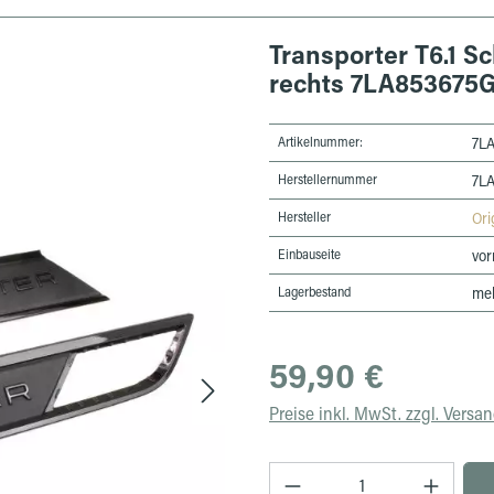
Transporter T6.1 Sc
rechts 7LA853675
Artikelnummer:
7L
Herstellernummer
7L
Hersteller
Ori
Einbauseite
vor
Lagerbestand
meh
Regulärer Preis:
59,90 €
Preise inkl. MwSt. zzgl. Versa
Produkt Anzahl: Gib