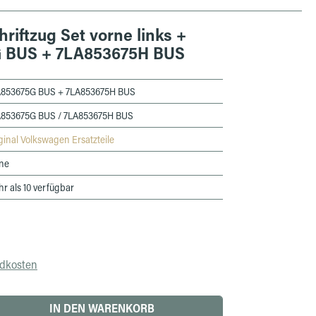
hriftzug Set vorne links +
G BUS + 7LA853675H BUS
A853675G BUS + 7LA853675H BUS
A853675G BUS / 7LA853675H BUS
ginal Volkswagen Ersatzteile
ne
r als 10 verfügbar
ndkosten
 den gewünschten Wert ein oder benutze die 
IN DEN WARENKORB