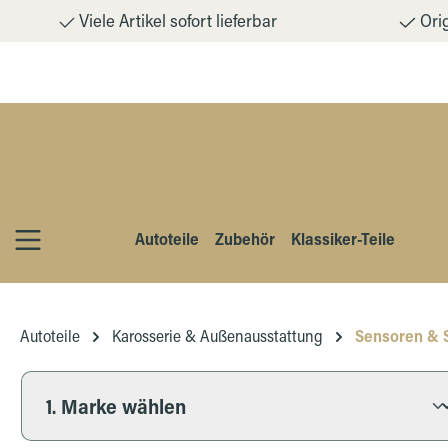
Viele Artikel sofort lieferbar
Orig
m Hauptinhalt springen
Zur Suche springen
Zur Hauptnavigation springen
Autoteile
Zubehör
Klassiker-Teile
Autoteile
Karosserie & Außenausstattung
Sensoren & 