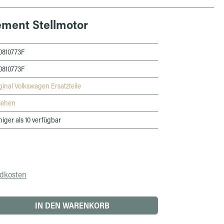
ement Stellmotor
0810773F
0810773F
ginal Volkswagen Ersatzteile
sehen
iger als 10 verfügbar
ndkosten
 den gewünschten Wert ein oder benutze die 
IN DEN WARENKORB