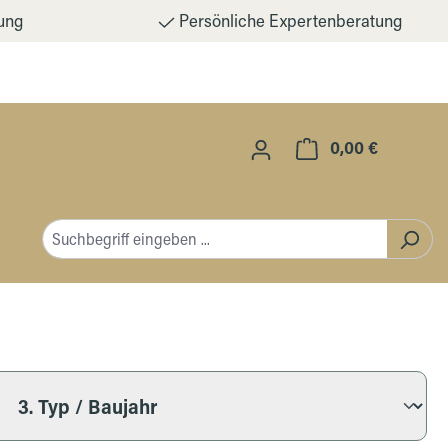
ung
Persönliche Expertenberatung
0,00 €
Warenkorb