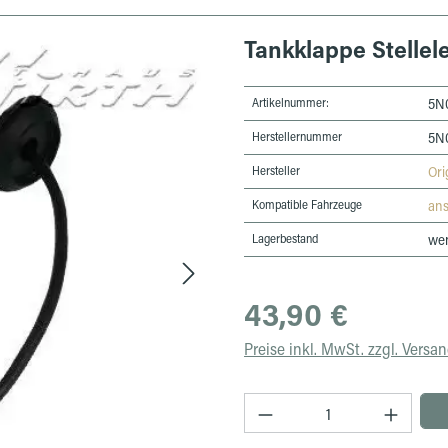
Tankklappe Stellel
Artikelnummer:
5N
Herstellernummer
5N
Hersteller
Ori
Kompatible Fahrzeuge
an
Lagerbestand
wen
Regulärer Preis:
43,90 €
Preise inkl. MwSt. zzgl. Versa
Produkt Anzahl: Gib