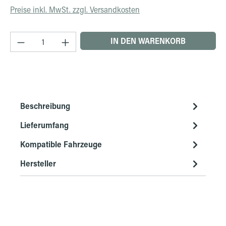
Preise inkl. MwSt. zzgl. Versandkosten
Produkt Anzahl: Gib den gewünschten Wert ein 
IN DEN WARENKORB
Beschreibung
Lieferumfang
Kompatible Fahrzeuge
Hersteller