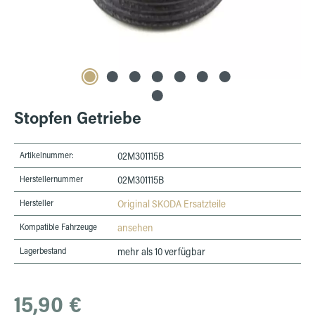
Stopfen Getriebe
Artikelnummer:
02M301115B
Herstellernummer
02M301115B
Hersteller
Original SKODA Ersatzteile
Kompatible Fahrzeuge
ansehen
Lagerbestand
mehr als 10 verfügbar
Regulärer Preis:
15,90 €