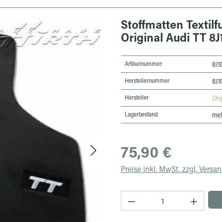
Stoffmatten Texti
Original Audi TT 8
Artikelnummer:
8J
Herstellernummer
8J
Hersteller
Ori
Lagerbestand
meh
Regulärer Preis:
75,90 €
Preise inkl. MwSt. zzgl. Versa
Produkt Anzahl: Gib