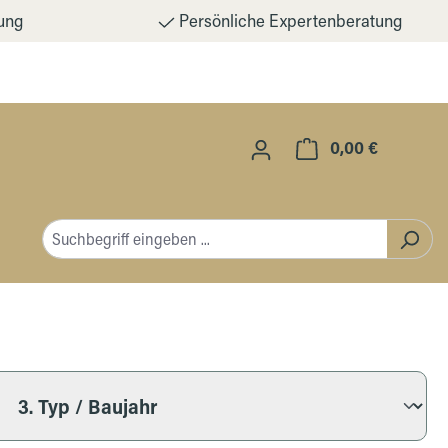
ung
Persönliche Expertenberatung
0,00 €
Warenkorb