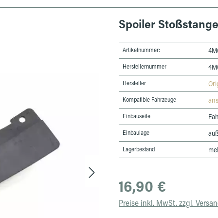
Spoiler Stoßstange
Artikelnummer:
4M
Herstellernummer
4M
Hersteller
Ori
Kompatible Fahrzeuge
an
Einbauseite
Fah
Einbaulage
au
Lagerbestand
meh
Regulärer Preis:
16,90 €
Preise inkl. MwSt. zzgl. Versa