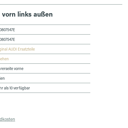
 vorn links außen
0807547E
0807547E
ginal AUDI Ersatzteile
sehen
rerseite vorne
ßen
r als 10 verfügbar
ndkosten