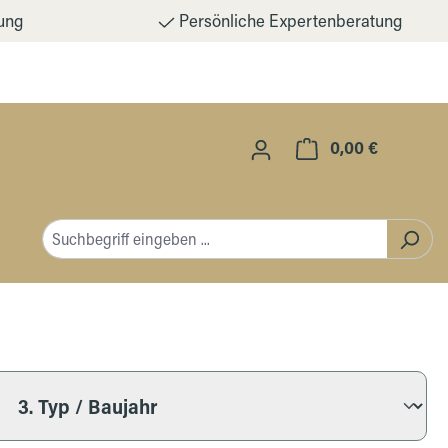
ung
Persönliche Expertenberatung
0,00 €
Warenkorb