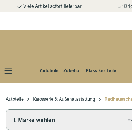
Viele Artikel sofort lieferbar
Orig
m Hauptinhalt springen
Zur Suche springen
Zur Hauptnavigation springen
Autoteile
Zubehör
Klassiker-Teile
Autoteile
Karosserie & Außenausstattung
Radhausscha