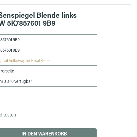
enspiegel Blende links
VW 5K7857601 9B9
857601 9B9
857601 9B9
ginal Volkswagen Ersatzteile
rerseite
r als 10 verfügbar
ndkosten
 den gewünschten Wert ein oder benutze die 
IN DEN WARENKORB