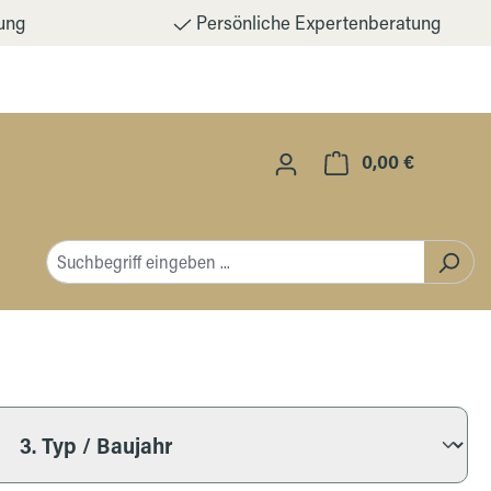
ung
Persönliche Expertenberatung
0,00 €
Warenkorb