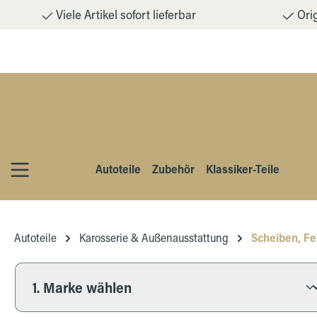
Viele Artikel sofort lieferbar
Orig
m Hauptinhalt springen
Zur Suche springen
Zur Hauptnavigation springen
Autoteile
Zubehör
Klassiker-Teile
Autoteile
Karosserie & Außenausstattung
Scheiben, Fe