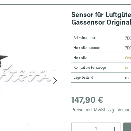
Sensor für Luftgüt
Gassensor Origina
Artikelnummer:
7E
Herstellernummer
7E
Hersteller
Ori
Kompatible Fahrzeuge
an
Lagerbestand
meh
Regulärer Preis:
147,90 €
Preise inkl. MwSt. zzgl. Versa
Produkt Anzahl: Gib