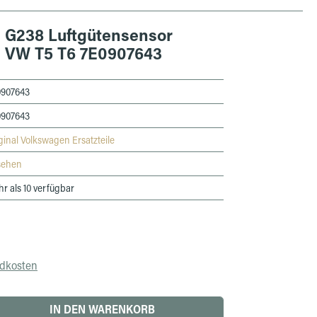
e G238 Luftgütensensor
l VW T5 T6 7E0907643
0907643
0907643
ginal Volkswagen Ersatzteile
sehen
r als 10 verfügbar
ndkosten
 den gewünschten Wert ein oder benutze die 
IN DEN WARENKORB