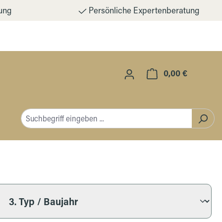
ung
Persönliche Expertenberatung
0,00 €
Warenkorb