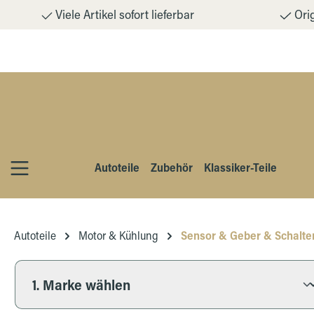
Viele Artikel sofort lieferbar
Orig
m Hauptinhalt springen
Zur Suche springen
Zur Hauptnavigation springen
Autoteile
Zubehör
Klassiker-Teile
Autoteile
Motor & Kühlung
Sensor & Geber & Schalte