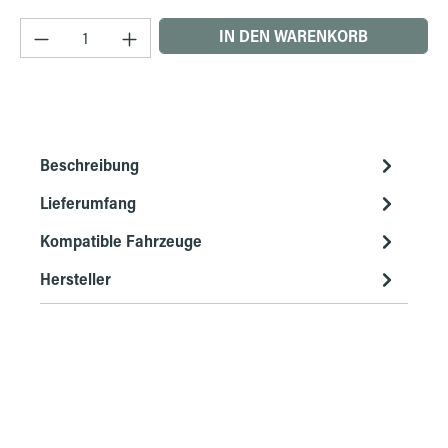
Produkt Anzahl: Gib den gewünschten Wert ein 
IN DEN WARENKORB
Beschreibung
Lieferumfang
Kompatible Fahrzeuge
Hersteller