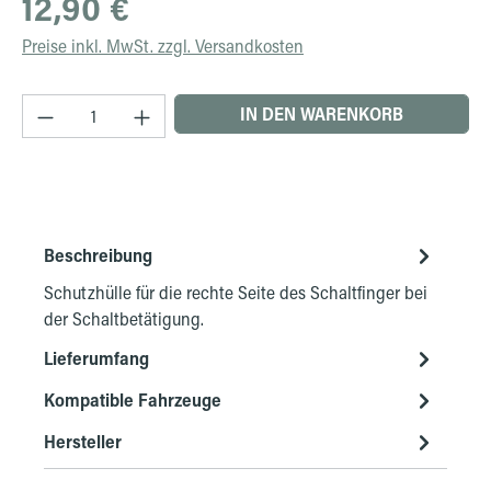
12,90 €
Preise inkl. MwSt. zzgl. Versandkosten
Produkt Anzahl: Gib den gewünschten Wert ein 
IN DEN WARENKORB
Beschreibung
Schutzhülle für die rechte Seite des Schaltfinger bei
der Schaltbetätigung.
Lieferumfang
Kompatible Fahrzeuge
Hersteller