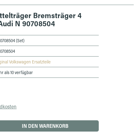
telträger Bremsträger 4
 Audi N 90708504
0708504 (Set)
90708504
ginal Volkswagen Ersatzteile
r als 10 verfügbar
ndkosten
 den gewünschten Wert ein oder benutze die 
IN DEN WARENKORB