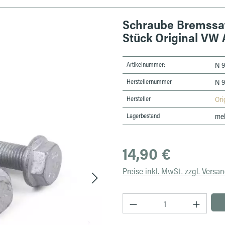
Schraube Bremssat
Stück Original VW
Artikelnummer:
N 9
Herstellernummer
N 
Hersteller
Ori
Lagerbestand
meh
Regulärer Preis:
14,90 €
Preise inkl. MwSt. zzgl. Versa
Produkt Anzahl: Gib