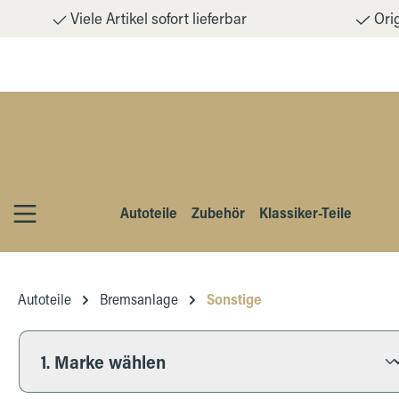
Viele Artikel sofort lieferbar
Orig
m Hauptinhalt springen
Zur Suche springen
Zur Hauptnavigation springen
Autoteile
Zubehör
Klassiker-Teile
Autoteile
Bremsanlage
Sonstige