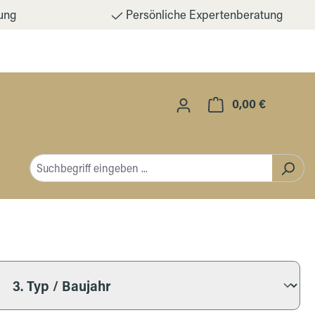
ung
Persönliche Expertenberatung
0,00 €
Warenkorb