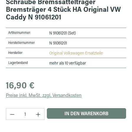
Schraube Bremssattelträger
Bremsträger 4 Stück HA Original VW
Caddy N 91061201
Artikelnummer:
N 91061201 (Set)
Herstellernummer
N 91061201
Hersteller
Original Volkswagen Ersatzteile
Lagerbestand
mehr als 10 verfügbar
Regulärer Preis:
16,90 €
Preise inkl. MwSt. zzgl. Versandkosten
Produkt Anzahl: Gib den gewünschten Wert ein 
IN DEN WARENKORB