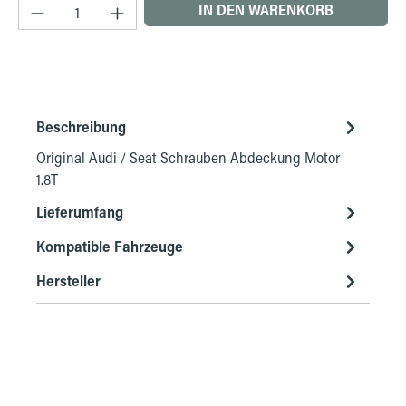
Produkt Anzahl: Gib den gewünschten Wert ein 
IN DEN WARENKORB
Beschreibung
Original Audi / Seat Schrauben Abdeckung Motor
1.8T
Lieferumfang
Kompatible Fahrzeuge
Hersteller