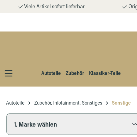
Viele Artikel sofort lieferbar
Orig
m Hauptinhalt springen
Zur Suche springen
Zur Hauptnavigation springen
Autoteile
Zubehör
Klassiker-Teile
Autoteile
Zubehör, Infotainment, Sonstiges
Sonstige