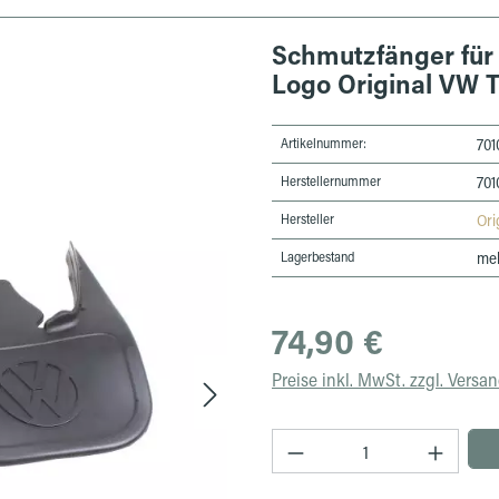
Schmutzfänger für 
Logo Original VW T
Artikelnummer:
701
Herstellernummer
701
Hersteller
Ori
Lagerbestand
meh
Regulärer Preis:
74,90 €
Preise inkl. MwSt. zzgl. Versa
Produkt Anzahl: Gib