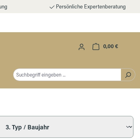
ung
Persönliche Expertenberatung
0,00 €
Warenkorb