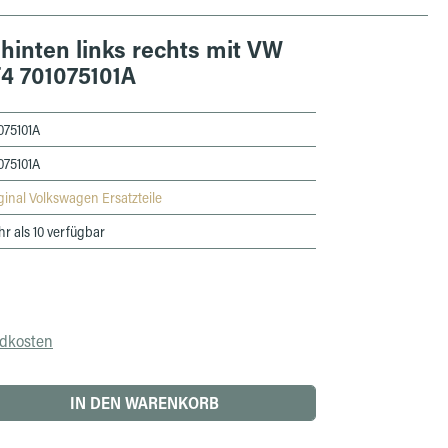
hinten links rechts mit VW
4 701075101A
075101A
075101A
ginal Volkswagen Ersatzteile
r als 10 verfügbar
ndkosten
 den gewünschten Wert ein oder benutze die 
IN DEN WARENKORB