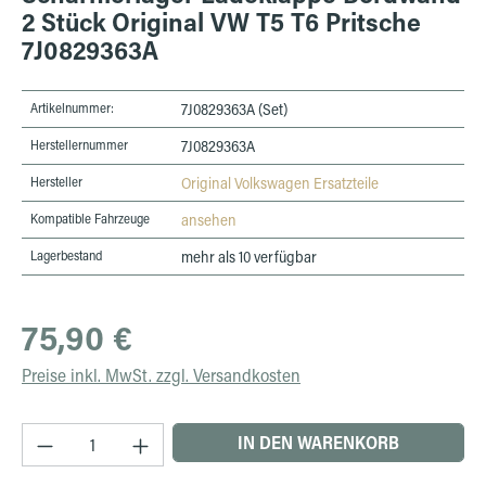
2 Stück Original VW T5 T6 Pritsche
7J0829363A
Artikelnummer:
7J0829363A (Set)
Herstellernummer
7J0829363A
Hersteller
Original Volkswagen Ersatzteile
Kompatible Fahrzeuge
ansehen
Lagerbestand
mehr als 10 verfügbar
Regulärer Preis:
75,90 €
Preise inkl. MwSt. zzgl. Versandkosten
Produkt Anzahl: Gib den gewünschten Wert ein 
IN DEN WARENKORB