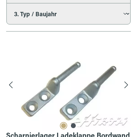
Bildergalerie überspringen
Scharnierlager Ladeklappe Bordwand