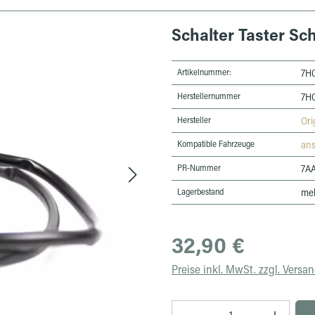
Schalter Taster Sc
Artikelnummer:
7H
Herstellernummer
7H
Hersteller
Ori
Kompatible Fahrzeuge
an
PR-Nummer
7A
Lagerbestand
meh
Regulärer Preis:
32,90 €
Preise inkl. MwSt. zzgl. Versa
Produkt Anzahl: Gib