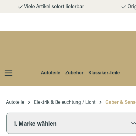
Viele Artikel sofort lieferbar
Orig
m Hauptinhalt springen
Zur Suche springen
Zur Hauptnavigation springen
Autoteile
Zubehör
Klassiker-Teile
Autoteile
Elektrik & Beleuchtung / Licht
Geber & Sens