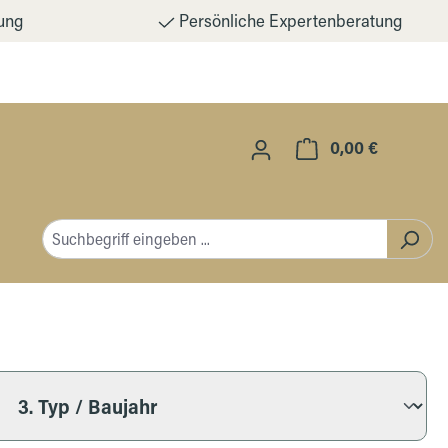
ung
Persönliche Expertenberatung
0,00 €
Warenkorb