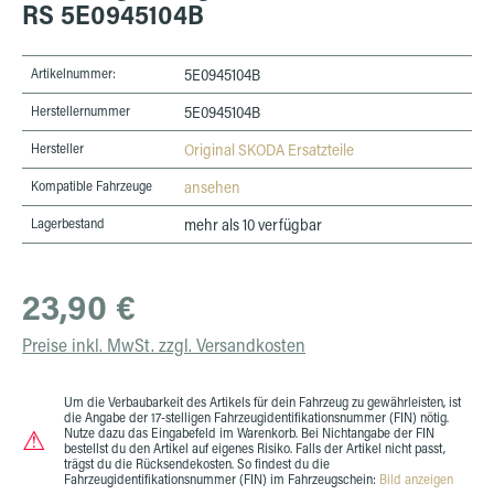
RS 5E0945104B
Artikelnummer:
5E0945104B
Herstellernummer
5E0945104B
Hersteller
Original SKODA Ersatzteile
Kompatible Fahrzeuge
ansehen
Lagerbestand
mehr als 10 verfügbar
Regulärer Preis:
23,90 €
Preise inkl. MwSt. zzgl. Versandkosten
Um die Verbaubarkeit des Artikels für dein Fahrzeug zu gewährleisten, ist
die Angabe der 17-stelligen Fahrzeugidentifikationsnummer (FIN) nötig.
⚠
Nutze dazu das Eingabefeld im Warenkorb. Bei Nichtangabe der FIN
bestellst du den Artikel auf eigenes Risiko. Falls der Artikel nicht passt,
trägst du die Rücksendekosten. So findest du die
Fahrzeugidentifikationsnummer (FIN) im Fahrzeugschein:
Bild anzeigen