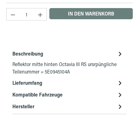
Produkt Anzahl: Gib den gewünschten Wert ein 
IN DEN WARENKORB
Beschreibung
Reflektor mitte hinten Octavia III RS ursrpüngliche
Teilenummer = 5E0945104A
Lieferumfang
Kompatible Fahrzeuge
Hersteller