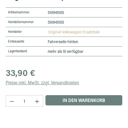
Artikelnummer:
510945105
Herstellernummer
510945105
Hersteller
Original Volkswagen Ersatzteile
Einbauseite
Fahrerseite hinten
Lagerbestand
mehr als 10 verfügbar
Regulärer Preis:
33,90 €
Preise inkl. MwSt. zzgl. Versandkosten
Produkt Anzahl: Gib den gewünschten Wert ein 
IN DEN WARENKORB