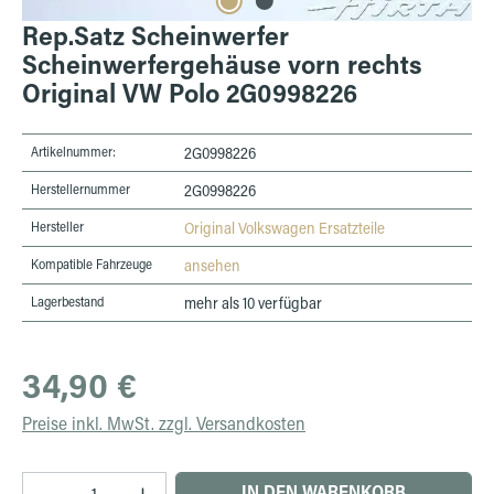
Rep.Satz Scheinwerfer
Scheinwerfergehäuse vorn rechts
Original VW Polo 2G0998226
Artikelnummer:
2G0998226
Herstellernummer
2G0998226
Hersteller
Original Volkswagen Ersatzteile
Kompatible Fahrzeuge
ansehen
Lagerbestand
mehr als 10 verfügbar
Regulärer Preis:
34,90 €
Preise inkl. MwSt. zzgl. Versandkosten
Produkt Anzahl: Gib den gewünschten Wert ein 
IN DEN WARENKORB