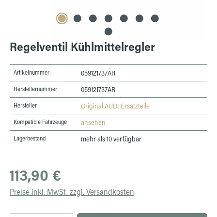
Regelventil Kühlmittelregler
Artikelnummer:
059121737AR
Herstellernummer
059121737AR
Hersteller
Original AUDI Ersatzteile
Kompatible Fahrzeuge
ansehen
Lagerbestand
mehr als 10 verfügbar
Regulärer Preis:
113,90 €
Preise inkl. MwSt. zzgl. Versandkosten