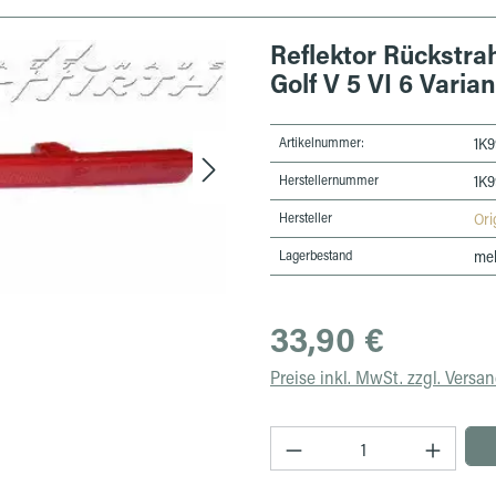
Reflektor Rückstrah
Golf V 5 VI 6 Varia
Artikelnummer:
1K9
Herstellernummer
1K9
Hersteller
Ori
Lagerbestand
meh
Regulärer Preis:
33,90 €
Preise inkl. MwSt. zzgl. Versa
Produkt Anzahl: Gib