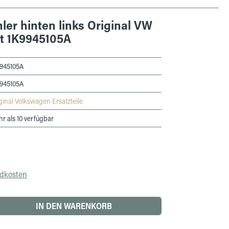
ler hinten links Original VW
nt 1K9945105A
945105A
945105A
ginal Volkswagen Ersatzteile
r als 10 verfügbar
ndkosten
 den gewünschten Wert ein oder benutze die 
IN DEN WARENKORB