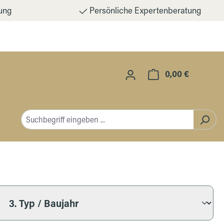
ung
Persönliche Expertenberatung
0,00 €
Warenkorb