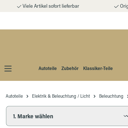
Viele Artikel sofort lieferbar
Orig
m Hauptinhalt springen
Zur Suche springen
Zur Hauptnavigation springen
Autoteile
Zubehör
Klassiker-Teile
Autoteile
Elektrik & Beleuchtung / Licht
Beleuchtung