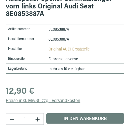
vorn links Original Audi Seat
8E0853887A
Artikelnummer:
8E0853887A
Herstellernummer
8E0853887A
Hersteller
Original AUDI Ersatzteile
Einbauseite
Fahrerseite vorne
Lagerbestand
mehr als 10 verfügbar
Regulärer Preis:
12,90 €
Preise inkl. MwSt. zzgl. Versandkosten
Produkt Anzahl: Gib den gewünschten Wert ein 
IN DEN WARENKORB