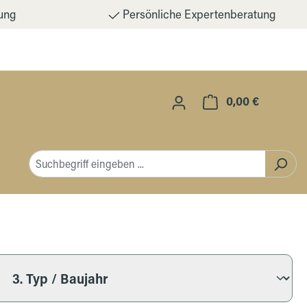
ung
Persönliche Expertenberatung
0,00 €
Warenkorb