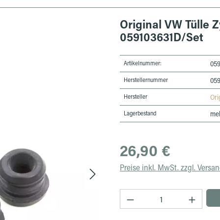
Original VW Tülle 
059103631D/Set
Artikelnummer:
059
Herstellernummer
059
Hersteller
Ori
Lagerbestand
meh
Regulärer Preis:
26,90 €
Preise inkl. MwSt. zzgl. Versa
Produkt Anzahl: Gib