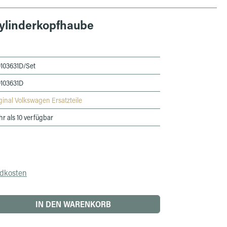
Zylinderkopfhaube
103631D/Set
103631D
ginal Volkswagen Ersatzteile
r als 10 verfügbar
ndkosten
 den gewünschten Wert ein oder benutze die 
IN DEN WARENKORB