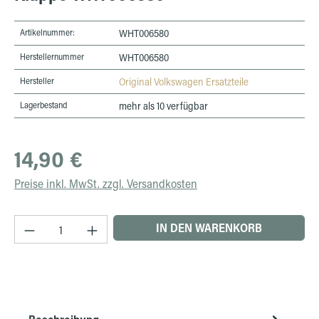
Artikelnummer:
WHT006580
Herstellernummer
WHT006580
Hersteller
Original Volkswagen Ersatzteile
Lagerbestand
mehr als 10 verfügbar
Regulärer Preis:
14,90 €
Preise inkl. MwSt. zzgl. Versandkosten
Produkt Anzahl: Gib den gewünschten Wert ein 
IN DEN WARENKORB