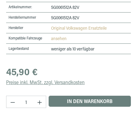
Artikelnummer:
5G0061512A 82V
Herstellernummer
5G0061512A 82V
Hersteller
Original Volkswagen Ersatzteile
Kompatible Fahrzeuge
ansehen
Lagerbestand
weniger als 10 verfügbar
Regulärer Preis:
45,90 €
Preise inkl. MwSt. zzgl. Versandkosten
Produkt Anzahl: Gib den gewünschten Wert ein 
IN DEN WARENKORB