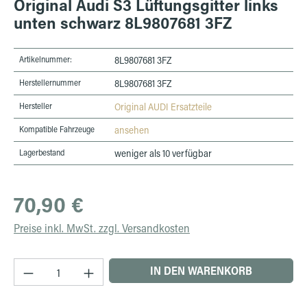
Original Audi S3 Lüftungsgitter links
unten schwarz 8L9807681 3FZ
Artikelnummer:
8L9807681 3FZ
Herstellernummer
8L9807681 3FZ
Hersteller
Original AUDI Ersatzteile
Kompatible Fahrzeuge
ansehen
Lagerbestand
weniger als 10 verfügbar
Regulärer Preis:
70,90 €
Preise inkl. MwSt. zzgl. Versandkosten
Produkt Anzahl: Gib den gewünschten Wert ein 
IN DEN WARENKORB