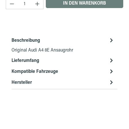
Produkt Anzahl: Gib den gewünschten Wert ein 
IN DEN WARENKORB
Beschreibung
Original Audi A4 8E Ansaugrohr
Lieferumfang
Kompatible Fahrzeuge
Hersteller