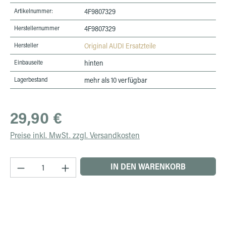
Artikelnummer:
4F9807329
Herstellernummer
4F9807329
Hersteller
Original AUDI Ersatzteile
Einbauseite
hinten
Lagerbestand
mehr als 10 verfügbar
Regulärer Preis:
29,90 €
Preise inkl. MwSt. zzgl. Versandkosten
Produkt Anzahl: Gib den gewünschten Wert ein 
IN DEN WARENKORB